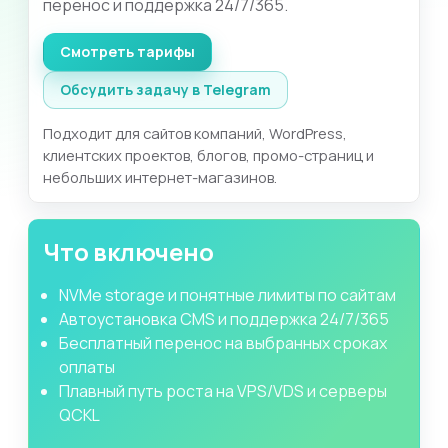
перенос и поддержка 24/7/365.
Смотреть тарифы
Обсудить задачу в Telegram
Подходит для сайтов компаний, WordPress,
клиентских проектов, блогов, промо-страниц и
небольших интернет-магазинов.
Что включено
NVMe storage и понятные лимиты по сайтам
Автоустановка CMS и поддержка 24/7/365
Бесплатный перенос на выбранных сроках
оплаты
Плавный путь роста на VPS/VDS и серверы
QCKL