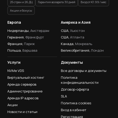
25 стран и 26 ДЦ
Гарантия возврата 30 дней
Вход от €1.99 / мес
Акции и бонусы
Европа
Америка и Азия
Нидерланды,
Амстердам
США,
Хьюстон
Германия,
Франкфурт
США,
Атланта
Франция,
Париж
Канада,
Монреаль
Польша,
Варшава
Великобритания,
Лондон
Услуги
Документы
NVMe VDS
Все договоры и документы
Виртуальный хостинг
Политика
конфиденциальности
Аренда серверов
Договор-оферта
Администрирование
SLA
Аренда IP адресов
Политика cookies
Акции
Вход в кабинет
Новости и статьи
Регистрация